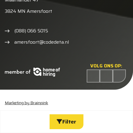
3824 MN Amersfoort
(088) 066 5015
amersfoort@codedeta.nl
VOLG ONS OP:
Marketing by Brainpink
Statement discriminatie
Algemene voorwaarden
Cookieverklaring
Privacyverklaring
Wijzig cookies
Filter