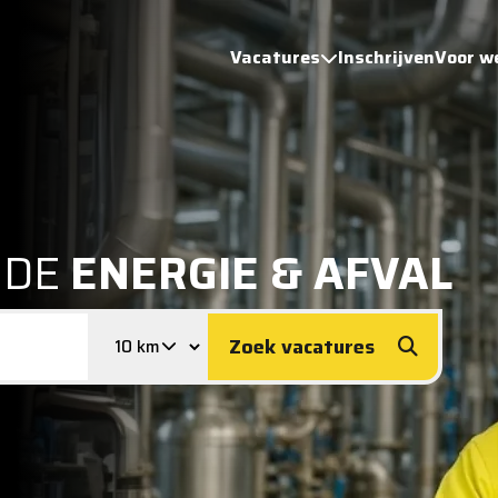
Vacatures
Inschrijven
Voor w
 DE
ENERGIE & AFVAL
Zoek vacatures