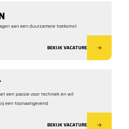
N
jdragen aan een duurzamere toekomst
BEKIJK VACATURE
T
t een passie voor techniek en wil
bij een toonaangevend
BEKIJK VACATURE