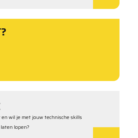
T?
E
n wil je met jouw technische skills
 laten lopen?