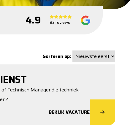
4.9
83 reviews
Sorteren op:
IENST
t of Technisch Manager die techniek,
ren?
BEKIJK VACATURE