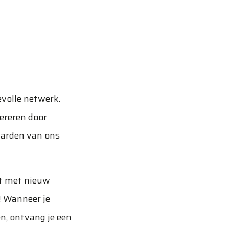
evolle netwerk.
ereren door
waarden van ons
ct met nieuw
-! Wanneer je
n, ontvang je een