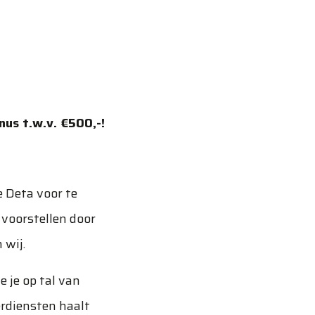
nus t.w.v. €500,-!
e Deta voor te
 voorstellen door
 wij.
e je op tal van
erdiensten haalt