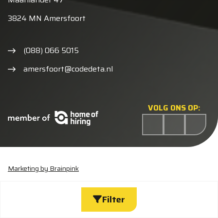
3824 MN Amersfoort
(088) 066 5015
amersfoort@codedeta.nl
VOLG ONS OP:
Marketing by Brainpink
Statement discriminatie
Algemene voorwaarden
Cookieverklaring
Privacyverklaring
Wijzig cookies
Filter