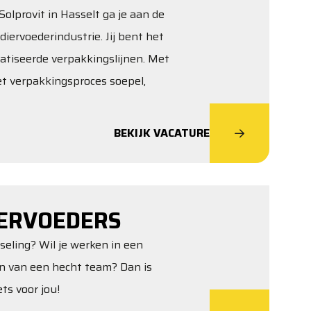
olprovit in Hasselt ga je aan de
diervoederindustrie. Jij bent het
atiseerde verpakkingslijnen. Met
het verpakkingsproces soepel,
BEKIJK VACATURE
ERVOEDERS
sseling? Wil je werken in een
jn van een hecht team? Dan is
ts voor jou!