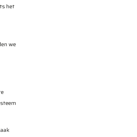
hts het
iden we
te
systeem
vaak