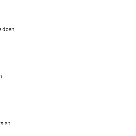
e doen
n
rs en