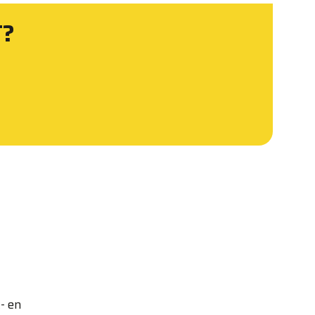
T?
- en