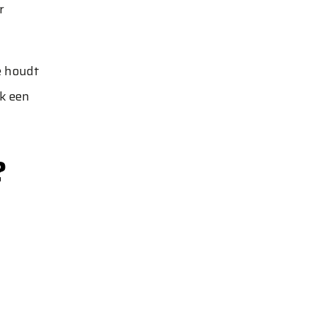
r
e houdt
jk een
?