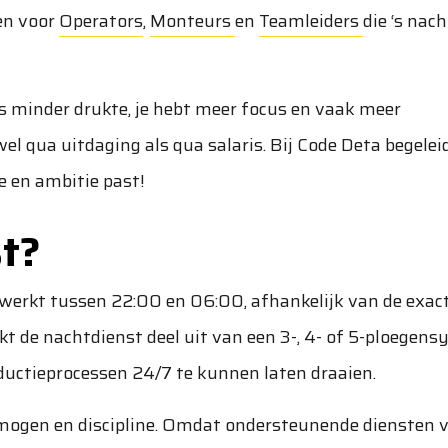
en voor
Operators
,
Monteurs
en
Teamleiders
die ‘s nac
is minder drukte, je hebt meer focus en vaak meer
wel qua uitdaging als qua salaris. Bij Code Deta begele
me en ambitie past!
st?
 werkt tussen 22:00 en 06:00, afhankelijk van de exac
akt de nachtdienst deel uit van een 3-, 4- of 5-ploegen
uctieprocessen 24/7 te kunnen laten draaien.
mogen en discipline. Omdat ondersteunende diensten 