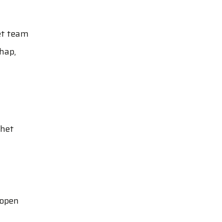
et team
hap,
 het
lopen