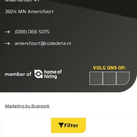
3824 MN Amersfoort
(088) 066 5015
amersfoort@codedeta.nl
VOLG ONS OP:
Marketing by Brainpink
Statement discriminatie
Algemene voorwaarden
Cookieverklaring
Privacyverklaring
Wijzig cookies
Filter