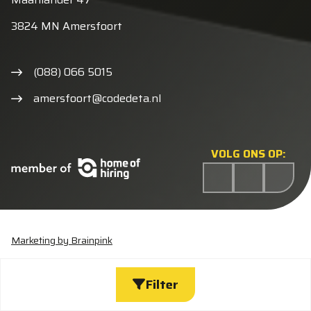
3824 MN Amersfoort
(088) 066 5015
amersfoort@codedeta.nl
VOLG ONS OP:
Marketing by Brainpink
Statement discriminatie
Algemene voorwaarden
Cookieverklaring
Privacyverklaring
Wijzig cookies
Filter