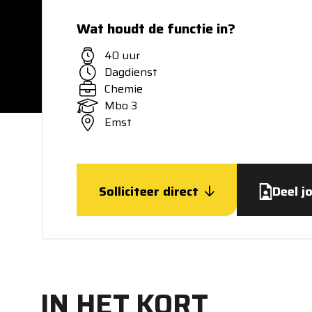
Wat houdt de functie in?
40 uur
Dagdienst
Chemie
Mbo 3
Emst
Solliciteer direct
Deel j
IN HET KORT