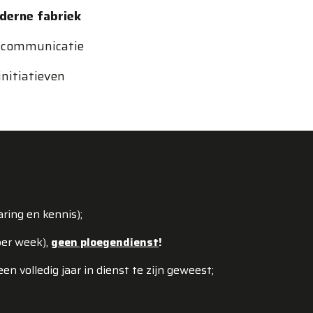
derne fabriek
n communicatie
initiatieven
aring en kennis);
per week),
geen ploegendienst
!
n volledig jaar in dienst te zijn geweest;