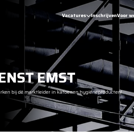
Vacatures
Inschrijven
Voor w
ENST EMST
ken bij dé marktleider in katoenen hygiëneproducten!