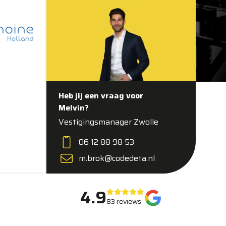
Heb jij een vraag voor
Melvin?
Vestigingsmanager Zwolle
06 12 88 98 53
m.brok@codedeta.nl
4.9
83 reviews