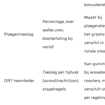
bonusbere
Maakt bij
Percentage, over
ploegendi
welke uren,
Ploegentoeslag
het groots
doorbetaling bij
verschil in 
verlof
totale in
Kan gunsti
Toeslag per tijdvak
bij wissel
ORT teamleider
(avond/nacht/zon),
roosters, 
stapelregels
verschilt s
per regelin