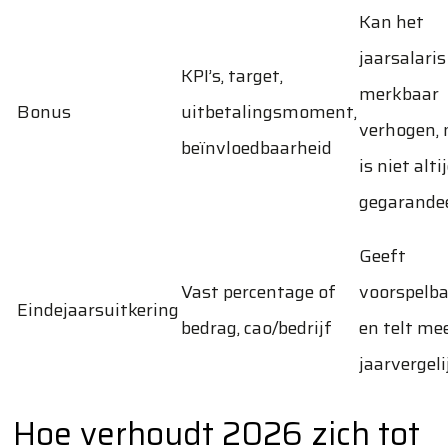
Kan het
jaarsalaris
KPI’s, target,
merkbaar
Bonus
uitbetalingsmoment,
verhogen,
beïnvloedbaarheid
is niet alti
gegarande
Geeft
Vast percentage of
voorspelba
Eindejaarsuitkering
bedrag, cao/bedrijf
en telt mee
jaarvergeli
Hoe verhoudt 2026 zich tot