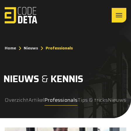
Home
Nieuws
Professionals
NIEUWS
&
KENNIS
Overzicht
Artikel
Professionals
Tips & tricks
Nieuws