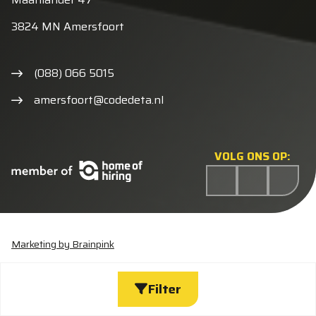
3824 MN Amersfoort
(088) 066 5015
amersfoort@codedeta.nl
VOLG ONS OP:
Marketing by Brainpink
Statement discriminatie
Algemene voorwaarden
Cookieverklaring
Privacyverklaring
Wijzig cookies
Filter