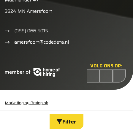
3824 MN Amersfoort
(088) 066 5015
amersfoort@codedeta.nl
VOLG ONS OP:
Marketing by Brainpink
Statement discriminatie
Algemene voorwaarden
Cookieverklaring
Privacyverklaring
Wijzig cookies
Filter