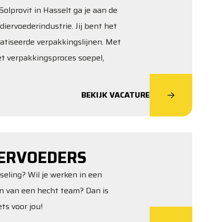
olprovit in Hasselt ga je aan de
diervoederindustrie. Jij bent het
atiseerde verpakkingslijnen. Met
het verpakkingsproces soepel,
BEKIJK VACATURE
ERVOEDERS
sseling? Wil je werken in een
jn van een hecht team? Dan is
ts voor jou!