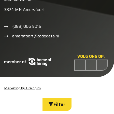
3824 MN Amersfoort
(088) 066 5015
amersfoort@codedeta.nl
VOLG ONS OP:
Marketing by Brainpink
Statement discriminatie
Algemene voorwaarden
Cookieverklaring
Privacyverklaring
Wijzig cookies
Filter