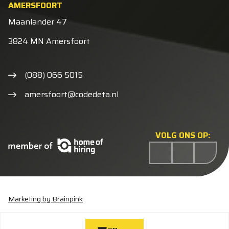
AMERSFOORT
Maanlander 47
3824 MN Amersfoort
(088) 066 5015
amersfoort@codedeta.nl
VOLG ONS OP:
Marketing by Brainpink
Statement discriminatie
Algemene voorwaarden
Cookieverklaring
Privacyverklaring
Wijzig cookies