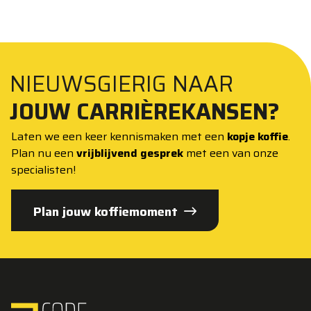
NIEUWSGIERIG NAAR
JOUW CARRIÈREKANSEN?
Laten we een keer kennismaken met een
kopje koffie
.
Plan nu een
vrijblijvend gesprek
met een van onze
specialisten!
Plan jouw koffiemoment