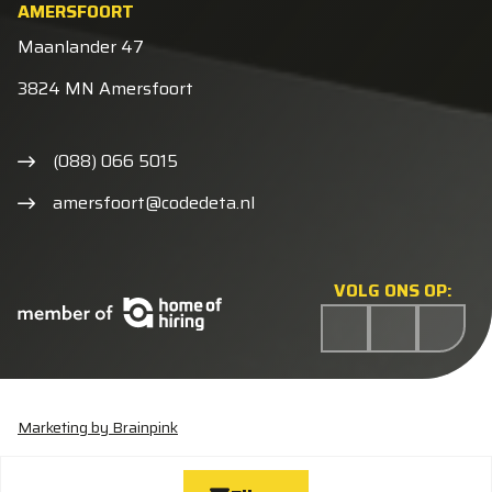
AMERSFOORT
Maanlander 47
3824 MN Amersfoort
(088) 066 5015
amersfoort@codedeta.nl
VOLG ONS OP:
Marketing by Brainpink
Statement discriminatie
Algemene voorwaarden
Cookieverklaring
Privacyverklaring
Wijzig cookies