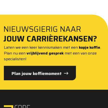
NIEUWSGIERIG NAAR
JOUW CARRIÈREKANSEN?
Laten we een keer kennismaken met een
kopje koffie
.
Plan nu een
vrijblijvend gesprek
met een van onze
specialisten!
Plan jouw koffiemoment