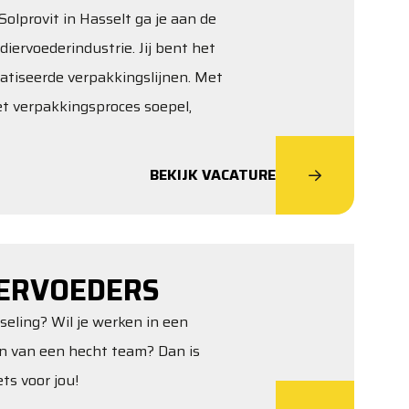
olprovit in Hasselt ga je aan de
diervoederindustrie. Jij bent het
atiseerde verpakkingslijnen. Met
het verpakkingsproces soepel,
BEKIJK VACATURE
ERVOEDERS
sseling? Wil je werken in een
jn van een hecht team? Dan is
ts voor jou!