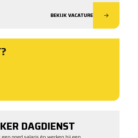
BEKIJK VACATURE
T?
KER DAGDIENST
t een goed salaris én werken bij een