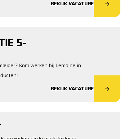
BEKIJK VACATURE
IE 5-
amleider? Kom werken bij Lemoine in
oducten!
BEKIJK VACATURE
T
Kom werken bij dé marktleider in