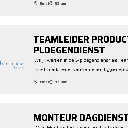
Emst
33 uur
TEAMLEIDER PRODUCT
PLOEGENDIENST
Wil jij werken in de 5-ploegendienst als Te
Emst, marktleider van katoenen hygiënepr
Emst
33 uur
MONTEUR DAGDIENS
Word Monteur bij Lemoine Holland in Emst! 