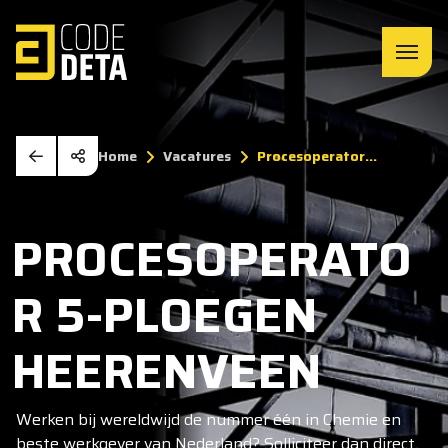
Home
Vacatures
Procesoperator...
PROCESOPERATO
R 5-PLOEGEN
HEERENVEEN
Werken bij wereldwijd de nummer één in Chemie en
beste werkgever van Nederland? Solliciteer dan direct