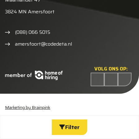
3824 MN Amersfoort
(088) 066 5015
amersfoort@codedeta.nl
VOLG ONS OP:
Marketing by Brainpink
Statement discriminatie
Algemene voorwaarden
Cookieverklaring
Privacyverklaring
Wijzig cookies
Filter