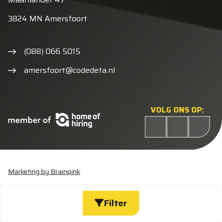
3824 MN Amersfoort
(088) 066 5015
amersfoort@codedeta.nl
VOLG ONS OP:
Marketing by Brainpink
Statement discriminatie
Algemene voorwaarden
Cookieverklaring
Privacyverklaring
Wijzig cookies
Filter