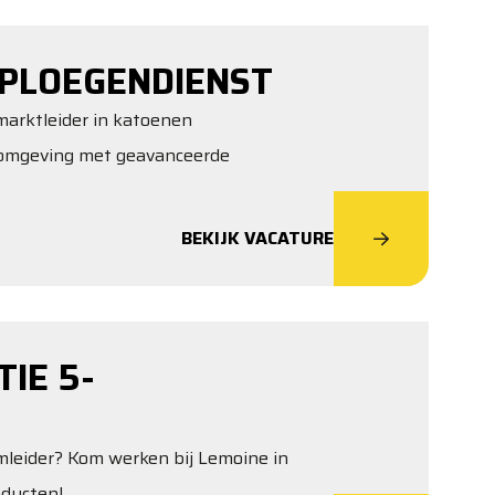
PLOEGENDIENST
marktleider in katoenen
 omgeving met geavanceerde
BEKIJK VACATURE
IE 5-
amleider? Kom werken bij Lemoine in
oducten!