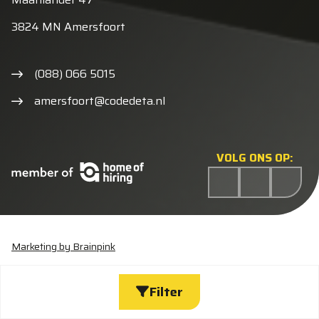
3824 MN Amersfoort
(088) 066 5015
amersfoort@codedeta.nl
VOLG ONS OP:
Marketing by Brainpink
Statement discriminatie
Algemene voorwaarden
Cookieverklaring
Privacyverklaring
Wijzig cookies
Filter