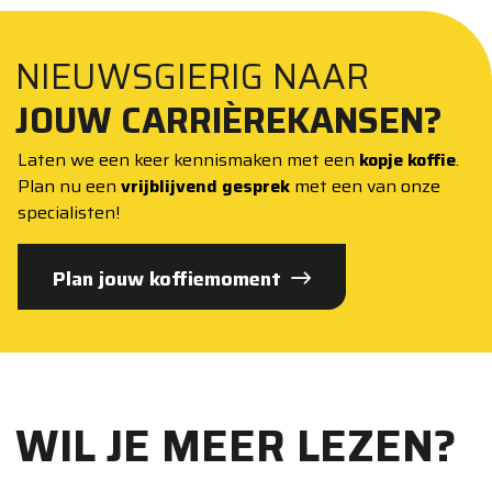
houden, ook op de lange termijn.
en correctief: je voert geplande inspecties en
draaien. Een Monteur richt zich op het
onderhoudswerkzaamheden uit om
onderhouden, repareren en installeren van
NIEUWSGIERIG NAAR
storingen te voorkomen. In de praktijk
diezelfde machines en installaties. In
JOUW CARRIÈREKANSEN?
overlappen de functies regelmatig.
sommige bedrijven bestaat ook de functie
Laten we een keer kennismaken met een
kopje koffie
.
Technisch Operator, een hybride rol tussen
Plan nu een
vrijblijvend gesprek
met een van onze
beide vakgebieden.
specialisten!
Plan jouw koffiemoment
WIL JE MEER LEZEN?