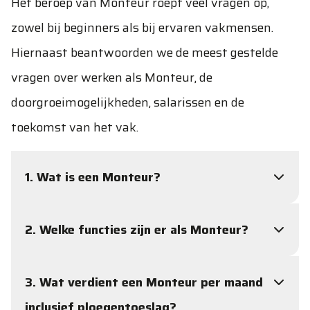
Het beroep van Monteur roept veel vragen op,
zowel bij beginners als bij ervaren vakmensen.
Hiernaast beantwoorden we de meest gestelde
vragen over werken als Monteur, de
doorgroeimogelijkheden, salarissen en de
toekomst van het vak.
1. Wat is een Monteur?
Een Monteur is verantwoordelijk voor het
2. Welke functies zijn er als Monteur?
onderhouden, repareren en installeren van
machines en technische installaties. Je zorgt
Binnen het vakgebied zijn er verschillende
3. Wat verdient een Monteur per maand
ervoor dat apparatuur goed blijft werken en
functies, afhankelijk van jouw specialisatie.
inclusief ploegentoeslag?