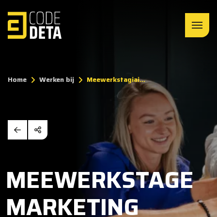
Home
Werken bij
Meewerkstagiai...
MEEWERKSTAGE
MARKETING