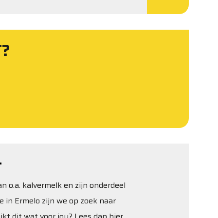
T?
T
 o.a. kalvermelk en zijn onderdeel
e in Ermelo zijn we op zoek naar
kt dit wat voor jou? Lees dan hier