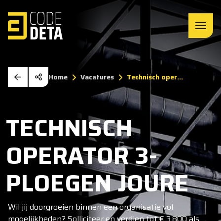
Home
Vacatures
Technisch oper...
TECHNISCH
OPERATOR 3-
PLOEGEN JOURE
Wil jij doorgroeien binnen een organisatie vol
mogelijkheden? Solliciteer en verdien tot € 3.800 als