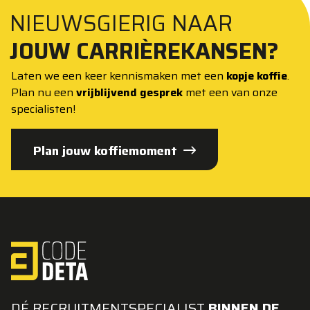
NIEUWSGIERIG NAAR
JOUW CARRIÈREKANSEN?
Laten we een keer kennismaken met een
kopje koffie
.
Plan nu een
vrijblijvend gesprek
met een van onze
specialisten!
Plan jouw koffiemoment
DÉ RECRUITMENTSPECIALIST
BINNEN DE