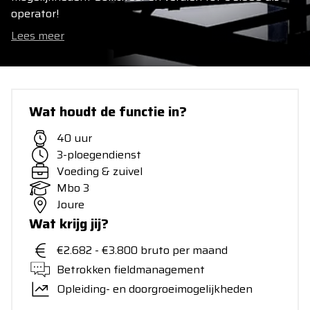
operator!
Lees meer
Wat houdt de functie in?
40 uur
3-ploegendienst
Voeding & zuivel
Mbo 3
Joure
Wat krijg jij?
€2.682 - €3.800 bruto per maand
Betrokken fieldmanagement
Opleiding- en doorgroeimogelijkheden