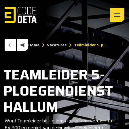
Home
Vacatures
Teamleider 5 p...
TEAMLEIDER 5-
PLOEGENDIENST
HALLUM
Word Teamleider bij Hellema in Hallum: Verdien tot
€4.800 en geniet van de heerlijke koekjesgeur!