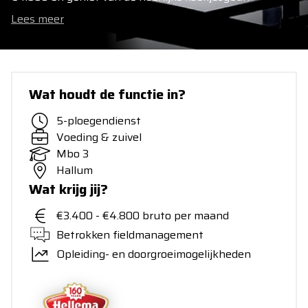
Lees meer
Wat houdt de functie in?
5-ploegendienst
Voeding & zuivel
Mbo 3
Hallum
Wat krijg jij?
€3.400 - €4.800 bruto per maand
Betrokken fieldmanagement
Opleiding- en doorgroeimogelijkheden