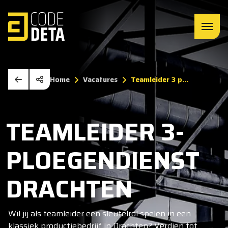
Home
Vacatures
Teamleider 3 p...
TEAMLEIDER 3-
PLOEGENDIENST
DRACHTEN
Wil jij als teamleider een sleutelrol spelen in een
klassiek productiebedrijf in Drachten? Verdien tot