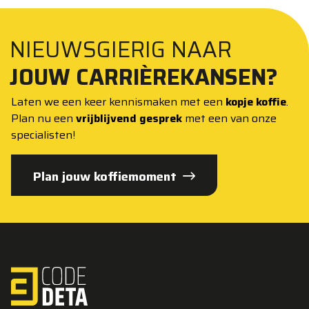
NIEUWSGIERIG NAAR
JOUW CARRIÈREKANSEN?
Laten we een keer kennismaken met een
kopje koffie
.
Plan nu een
vrijblijvend gesprek
met een van onze
specialisten!
Plan jouw koffiemoment