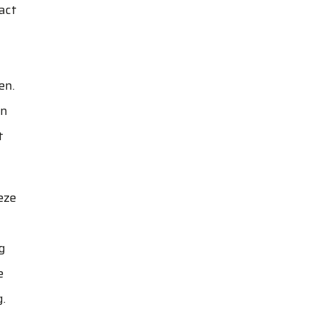
act
en.
in
t
eze
g
e
.