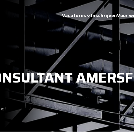
Vacatures
Inschrijven
Voor w
ONSULTANT AMERS
ng!