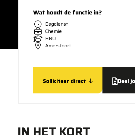
Wat houdt de functie in?
Dagdienst
Chemie
HBO
Amersfoort
Solliciteer direct
Deel j
IN HET KORT