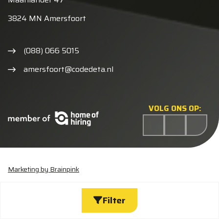
3824 MN Amersfoort
(088) 066 5015
amersfoort@codedeta.nl
VOLG ONS OP:
Marketing by Brainpink
Statement discriminatie
Algemene voorwaarden
Cookieverklaring
Privacyverklaring
Wijzig cookies
Filter