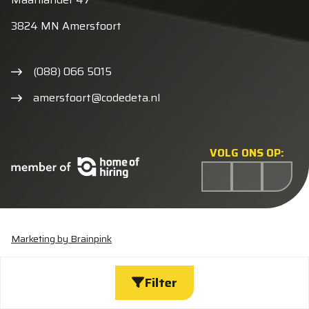
3824 MN Amersfoort
(088) 066 5015
amersfoort@codedeta.nl
VOLG ONS OP:
Marketing by Brainpink
Statement discriminatie
Algemene voorwaarden
Cookieverklaring
Privacyverklaring
Wijzig cookies
Filter