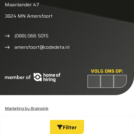
Maanlander 47
3824 MN Amersfoort
(088) 066 5015
amersfoort@codedeta.nl
VOLG ONS OP:
Marketing by Brainpink
Statement discriminatie
Algemene voorwaarden
Cookieverklaring
Privacyverklaring
Wijzig cookies
Filter