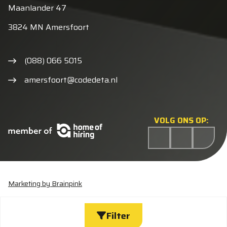
Maanlander 47
3824 MN Amersfoort
(088) 066 5015
amersfoort@codedeta.nl
VOLG ONS OP:
Marketing by Brainpink
Statement discriminatie
Algemene voorwaarden
Cookieverklaring
Privacyverklaring
Wijzig cookies
Filter