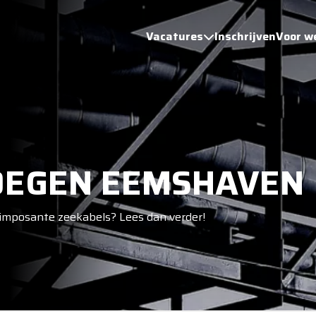
Vacatures
Inschrijven
Voor w
OEGEN EEMSHAVEN
n imposante zeekabels? Lees dan verder!