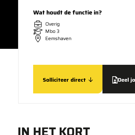
Wat houdt de functie in?
Overig
Mbo 3
Eemshaven
Solliciteer direct
Deel j
IN HET KORT