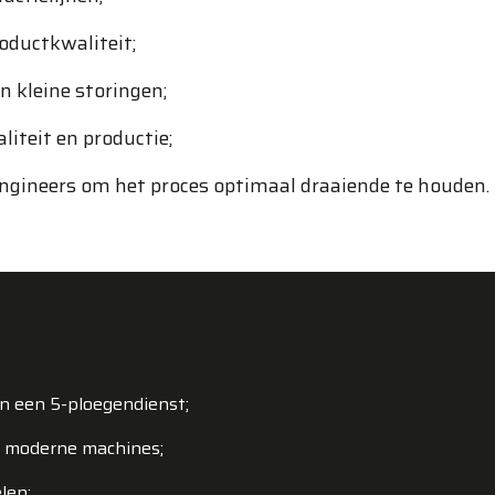
oductkwaliteit;
n kleine storingen;
liteit en productie;
gineers om het proces optimaal draaiende te houden.
in een 5-ploegendienst;
t moderne machines;
len;