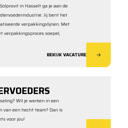
olprovit in Hasselt ga je aan de
diervoederindustrie. Jij bent het
atiseerde verpakkingslijnen. Met
het verpakkingsproces soepel,
BEKIJK VACATURE
ERVOEDERS
sseling? Wil je werken in een
jn van een hecht team? Dan is
ts voor jou!