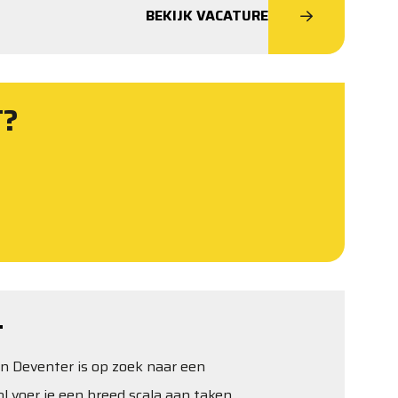
BEKIJK VACATURE
T?
T
in Deventer is op zoek naar een
 voer je een breed scala aan taken