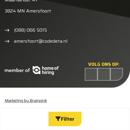
3824 MN Amersfoort
(088) 066 5015
amersfoort@codedeta.nl
VOLG ONS OP:
Marketing by Brainpink
Statement discriminatie
Algemene voorwaarden
Cookieverklaring
Privacyverklaring
Wijzig cookies
Filter