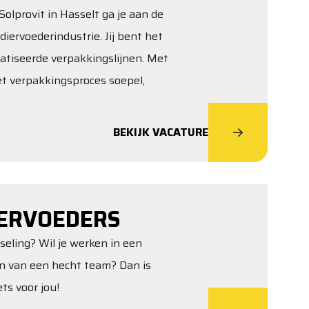
olprovit in Hasselt ga je aan de
diervoederindustrie. Jij bent het
atiseerde verpakkingslijnen. Met
het verpakkingsproces soepel,
BEKIJK VACATURE
ERVOEDERS
sseling? Wil je werken in een
jn van een hecht team? Dan is
ts voor jou!