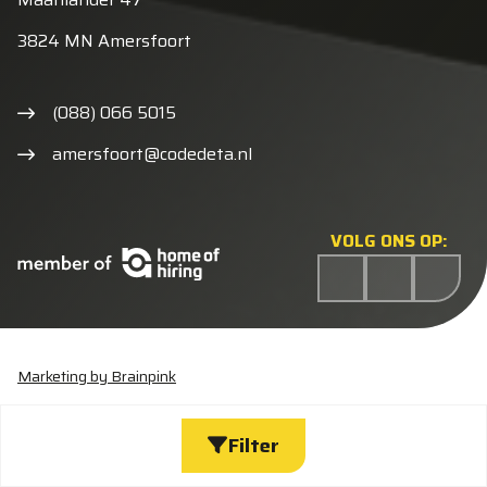
3824 MN Amersfoort
(088) 066 5015
amersfoort@codedeta.nl
VOLG ONS OP:
Marketing by Brainpink
Statement discriminatie
Algemene voorwaarden
Cookieverklaring
Privacyverklaring
Wijzig cookies
Filter