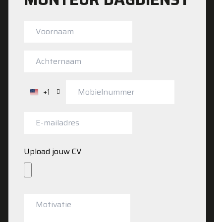
+1
Verenigde
Staten
+1
Upload jouw CV