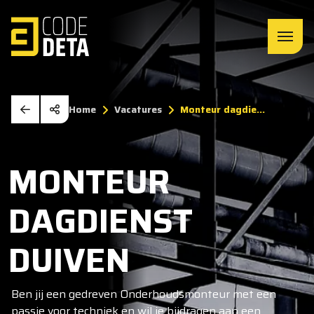
Home
Vacatures
Monteur dagdie...
MONTEUR
DAGDIENST
DUIVEN
Ben jij een gedreven Onderhoudsmonteur met een
passie voor techniek en wil je bijdragen aan een