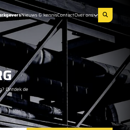
erkgevers
Nieuws & kennis
Contact
Over ons
RG
an? Ontdek de