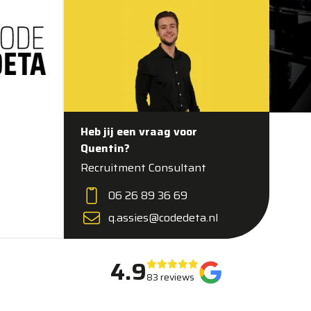
Heb jij een vraag voor
Quentin?
Recruitment Consultant
06 26 89 36 69
q.assies@codedeta.nl
4.9
83 reviews