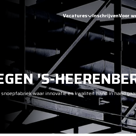
Vacatures
Inschrijven
Voor w
EGEN 'S-HEERENBE
en snoepfabriek waar innovatie en kwaliteit hand in hand ga