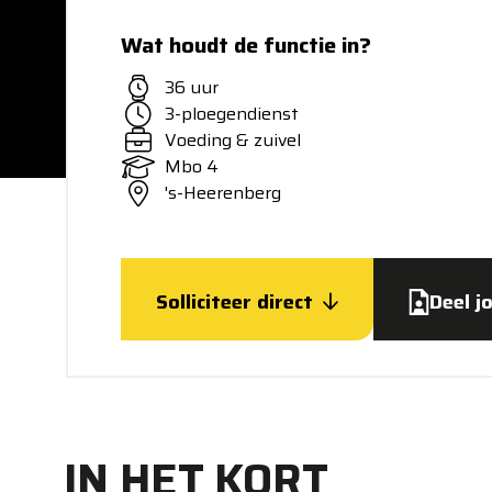
Wat houdt de functie in?
36 uur
3-ploegendienst
Voeding & zuivel
Mbo 4
's-Heerenberg
Solliciteer direct
Deel j
IN HET KORT