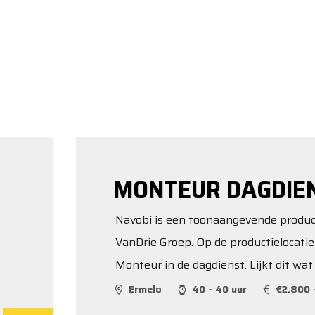
MONTEUR DAGDIE
Navobi is een toonaangevende produce
VanDrie Groep. Op de productielocati
Monteur in de dagdienst. Lijkt dit wat
Ermelo
40 - 40 uur
€2.800 