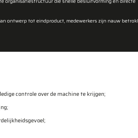
tte organisatiestructuur die snelle besluitvorming en directe
 Van ontwerp tot eindproduct, medewerkers zijn nauw betro
edige controle over de machine te krijgen;
ing;
delijkheidsgevoel;