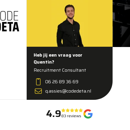
Heb jij een vraag voor
Quentin?
Recruitment Consultant
06 26 89 36 69
q.assies@codedeta.nl
4.9
83 reviews