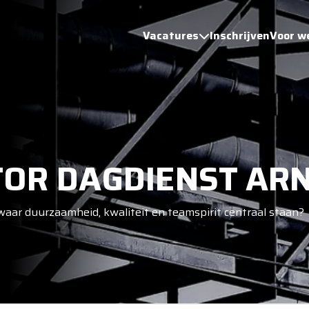
Vacatures
Inschrijven
Voor w
OR DAGDIENST AR
 waar duurzaamheid, kwaliteit en teamspirit centraal staan?