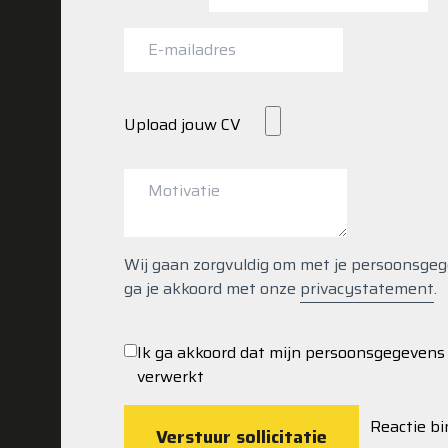
Staten
+1
Upload jouw CV
Wij gaan zorgvuldig om met je persoonsgegeve
ga je akkoord met onze
privacystatement
.
Ik ga akkoord dat mijn persoonsgegeven
verwerkt
Reactie b
Verstuur sollicitatie