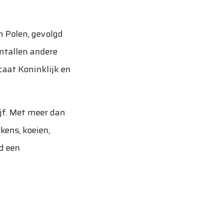
 Polen, gevolgd
entallen andere
icaat Koninklijk en
ijf. Met meer dan
kens, koeien,
jd een