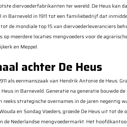
otste diervoederfabrikanten ter wereld. De Heus kan da
 in Barneveld in 1911 tot een familiebedrijf dat inmidd
n tot de mondiale top 15 van diervoederleveranciers beh
s op meerdere locaties mengvoeders voor de agrarische
ijkerk en Meppel.
haal achter De Heus
1911 als eenmanszaak van Hendrik Antonie de Heus: Gr
 Heus in Barneveld. Generatie na generatie bouwde de f
en reeks strategische overnames in de jaren negentig 
Wouda en Sondag Voeders, groeide De Heus uit tot de o
ij in de Nederlandse mengvoedermarkt. Het hoofdkantoo