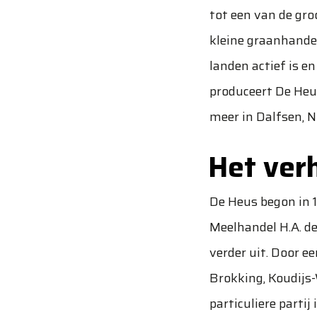
tot een van de gro
kleine graanhandel
landen actief is e
produceert De Heu
meer in Dalfsen, N
Het ver
De Heus begon in 
Meelhandel H.A. de
verder uit. Door e
Brokking, Koudijs-
particuliere part