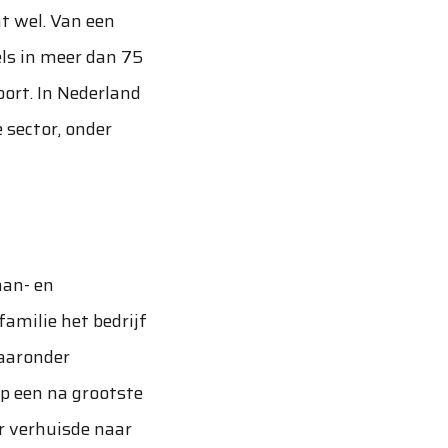
t wel. Van een
els in meer dan 75
oort. In Nederland
 sector, onder
aan- en
amilie het bedrijf
waaronder
p een na grootste
r verhuisde naar