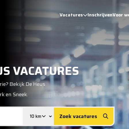
Vacatures
Inschrijven
Voor w
US VACATURES
rie? Bekijk De Heus
erk en Sneek.
Zoek vacatures