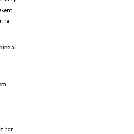
ekent
n te
hine al
 om
lt het