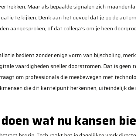
 vertrekken. Maar als bepaalde signalen zich maandenl
ituatie te kijken. Denk aan het gevoel dat je op de auto
rden aangesproken, of dat collega's om je heen doorgro
tallatie bedient zonder enige vorm van bijscholing, merk
itale vaardigheden sneller doorstromen. Dat is geen t
raagt om professionals die meebewegen met technolo
akmensen die dit kantelpunt herkennen, uiteindelijk de
 doen wat nu kansen bi
abstract begrip. Toch raakt het je dagelijkse werk directe