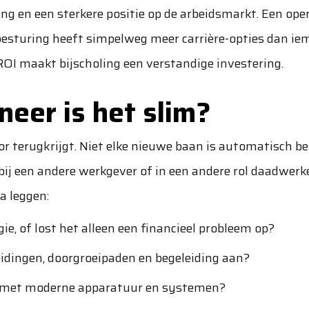
ing en een sterkere positie op de arbeidsmarkt. Een ope
esturing heeft simpelweg meer carrière-opties dan ie
ROI maakt bijscholing een verstandige investering.
neer is het slim?
oor terugkrijgt. Niet elke nieuwe baan is automatisch b
 bij een andere werkgever of in een andere rol daadwerke
a leggen:
ie, of lost het alleen een financieel probleem op?
idingen, doorgroeipaden en begeleiding aan?
f met moderne apparatuur en systemen?