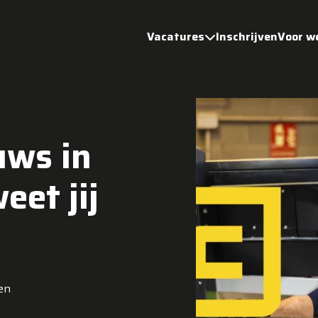
Vacatures
Inschrijven
Voor w
uws in
eet jij
en