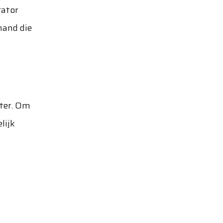
rator
mand die
eter. Om
lijk