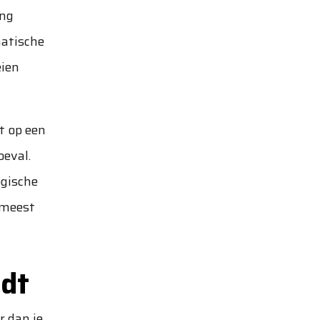
ang
matische
eien
t op een
oeval.
gische
 meest
edt
r dan je