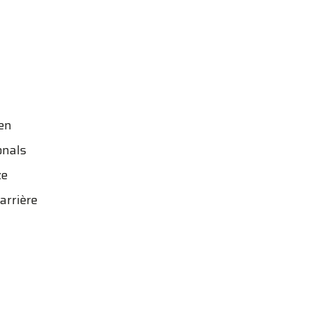
een
onals
ze
arrière