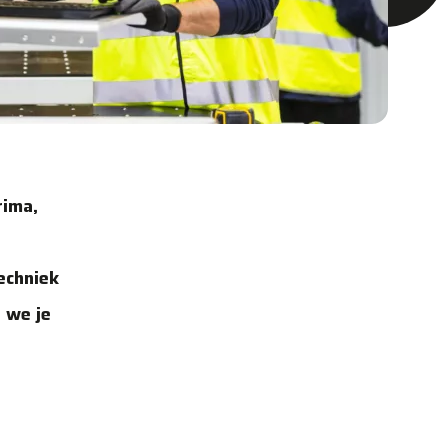
rima,
echniek
n we je