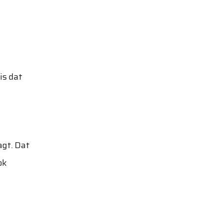
is dat
agt. Dat
ok