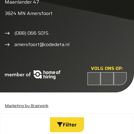
Maanlander 47
3824 MN Amersfoort
(088) 066 5015
amersfoort@codedeta.nl
VOLG ONS OP:
Marketing by Brainpink
Statement discriminatie
Algemene voorwaarden
Cookieverklaring
Privacyverklaring
Wijzig cookies
Filter