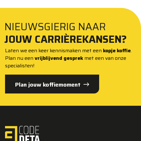
NIEUWSGIERIG NAAR
JOUW CARRIÈREKANSEN?
Laten we een keer kennismaken met een
kopje koffie
.
Plan nu een
vrijblijvend gesprek
met een van onze
specialisten!
Plan jouw koffiemoment